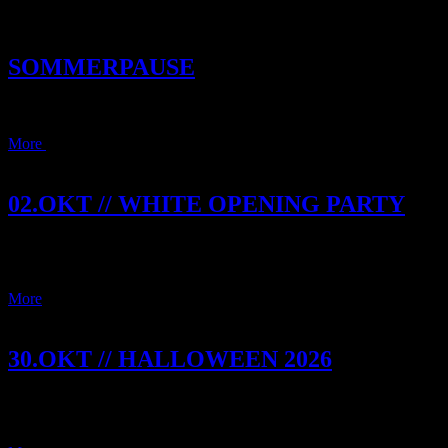
SOMMERPAUSE
Wir machen Pause und tanken Kraft für den Herbst 2026!
More
Play/Pause Video
02.OKT // WHITE OPENING PARTY
Wir feiern mit euch die fette White Opening Party und drehen
komplett durch - direkt rein in den Tag der Deutschen Einheit!
More
30.OKT // HALLOWEEN 2026
Erlebt die größte Halloweenparty der Region mit aufwendiger
Dekoration, schauriger Atmosphäre und jeder Menge Specials.