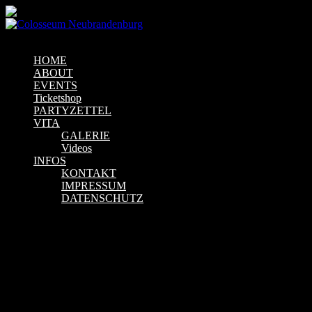
Menu
HOME
ABOUT
EVENTS
Ticketshop
PARTYZETTEL
VITA
GALERIE
Videos
INFOS
KONTAKT
IMPRESSUM
DATENSCHUTZ
Next Event
Upcoming Event
4 Veranstaltungen gefunden.