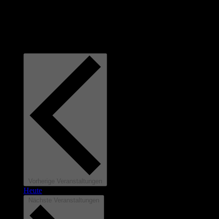
heftige Flashbacks in deine Jugend auslösen! 🤩 Weißt du
noch... ☎️ ...als man Freunde noch auf dem Festnetz
angerufen hat? 📼 ...als […]
9,00€
Vorherige
Veranstaltungen
Heute
Nächste
Veranstaltungen