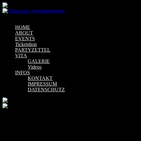
Menu
HOME
ABOUT
EVENTS
Ticketshop
PARTYZETTEL
VITA
GALERIE
Videos
INFOS
KONTAKT
IMPRESSUM
DATENSCHUTZ
😻 90ER & 2000ER – DIE PARTY!😻
Event Details