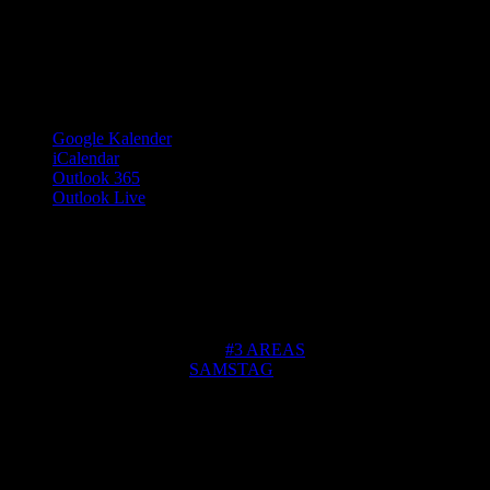
Google Kalender
iCalendar
Outlook 365
Outlook Live
Details
Beginn:
Samstag / 5. Dezember - 21:00
Ende:
Sonntag / 6. Dezember - 6:00
Eintritt:
9,00€
Veranstaltungskategorie:
#3 AREAS
Veranstaltung-Tags:
SAMSTAG
Veranstalter
ET-EVENT
Telefon
+49 (0) 395 - 778 29 904