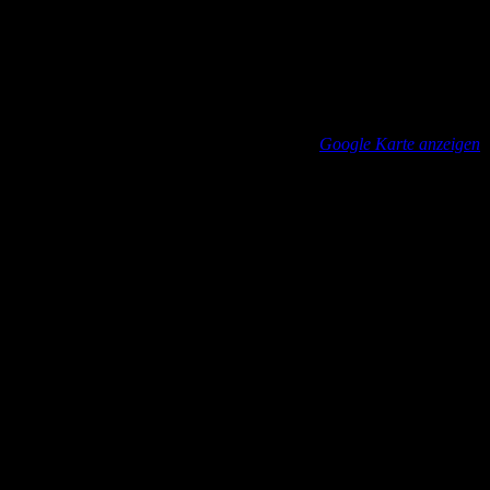
E-Mail
kontakt@colosseum-disco.de
Veranstaltungsort
COLOSSEUM dein Club
An der Hochstraße 4
Neubrandenburg
,
17036
Deutschland
Google Karte anzeigen